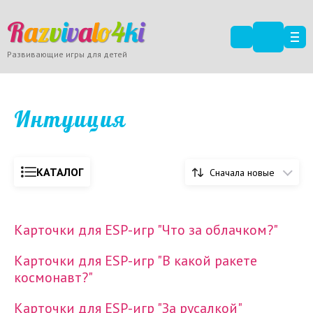
R
a
z
v
i
v
a
l
o
4
k
i
Развивающие игры для детей
Интуиция
КАТАЛОГ
Сначала новые
Карточки для ESP-игр "Что за облачком?"
Карточки для ESP-игр "В какой ракете
космонавт?"
Карточки для ESP-игр "За русалкой"