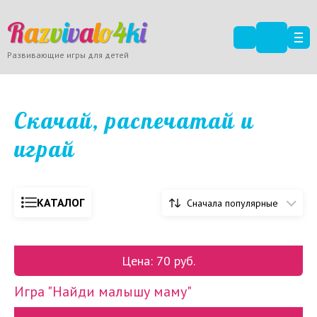
R
a
z
v
i
v
a
l
o
4
k
i
Развивающие игры для детей
Скачай, распечатай и
играй
КАТАЛОГ
Сначала популярные
Цена: 70 руб.
Игра "Найди малышу маму"