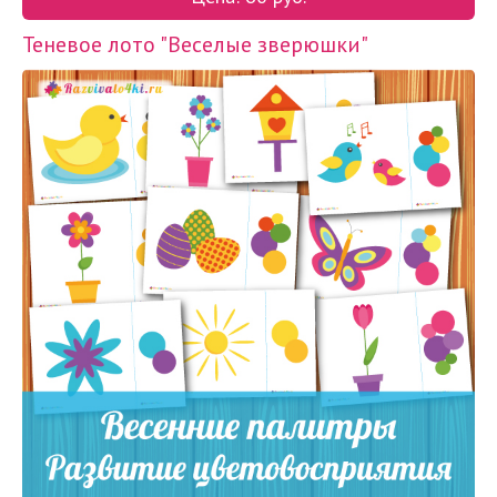
Теневое лото "Веселые зверюшки"