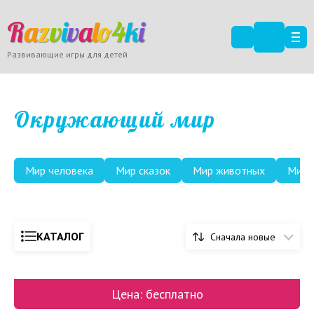
R
a
z
v
i
v
a
l
o
4
k
i
Развивающие игры для детей
Окружающий мир
Мир человека
Мир сказок
Мир животных
Мир 
КАТАЛОГ
Сначала новые
Цена: бесплатно