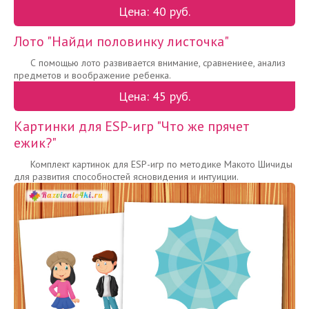
Цена: 40 руб.
Лото "Найди половинку листочка"
С помощью лото развивается внимание, сравнениее, анализ
предметов и воображение ребенка.
Цена: 45 руб.
Картинки для ESP-игр "Что же прячет
ежик?"
Комплект картинок для ESP-игр по методике Макото Шичиды
для развития способностей ясновидения и интуиции.