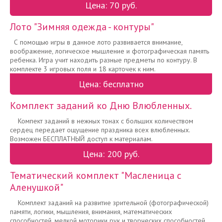
Цена: 70 руб.
Лото "Зимняя одежда - контуры"
С помощью игры в данное лото развивается внимание,
воображение, логическое мышление и фотографическая память
ребенка. Игра учит находить разные предметы по контуру. В
комплекте 3 игровых поля и 18 карточек к ним.
Цена: бесплатно
Комплект заданий ко Дню Влюбленных.
Компект заданий в нежных тонах с больших количеством
сердец передает ощущение праздника всех влюбленных.
Возможен БЕСПЛАТНЫЙ доступ к материалам.
Цена: 200 руб.
Тематический комплект "Масленица с
Аленушкой"
Комплект заданий на развитие зрительной (фотографической)
памяти, логики, мышления, внимания, математических
способностей, мелкой моторики рук и творческих способностей