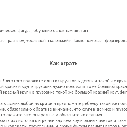
е - разные», «большой -маленький». Также помогает формирова
Как играть
ы. Для этого положите один из кружков в домик и такой же кру
й красный круг, в грузовик нужно положить тоже большой красны
красный круг и в грузовике такой же большой красный круг, фи
а в домик любой из кругов и предложите ребенку такой же пол
вик, обязательно обратите внимание, что круги в домике и грузо
то скажите, что они разные и обьясните их отличия.
ать из листочка к игре или картона круги разных цветов и такж
 но и квадраты, треугольники и другие фигуры разных цветов и р