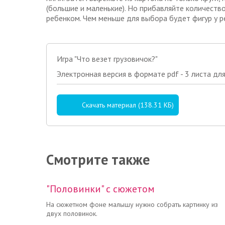
(большие и маленькие). Но прибавляйте количество
ребенком. Чем меньше для выбора будет фигур у р
Игра "Что везет грузовичок?"
Электронная версия в формате pdf - 3 листа дл
Скачать материал (138.31 КБ)
Цена: 120 руб.
Смотрите также
"Половинки" с сюжетом
Читать полностью →
На сюжетном фоне малышу нужно собрать картинку из
двух половинок.