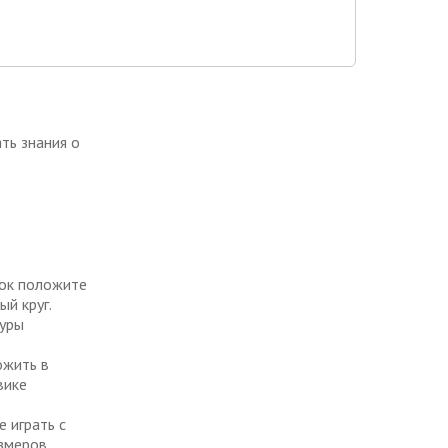
ть знания о
жок положите
й круг.
гуры
ожить в
вике
е играть с
азмеров