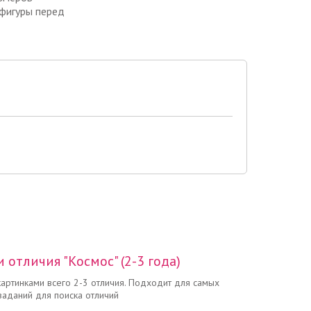
 фигуры перед
Цена: 40 руб.
 отличия "Космос" (2-3 года)
Читать полностью →
артинками всего 2-3 отличия. Подходит для самых
заданий для поиска отличий