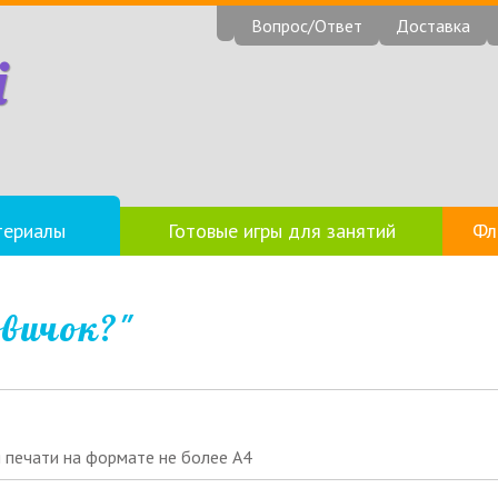
Вопрос/Ответ
Доставка
i
териалы
Готовые игры для занятий
Фл
овичок?"
я печати на формате не более А4