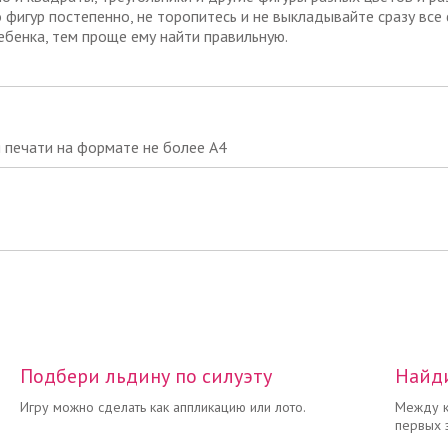
 фигур постепенно, не торопитесь и не выкладывайте сразу все
ебенка, тем проще ему найти правильную.
я печати на формате не более А4
Цена: 40 руб.
Подбери льдину по силуэту
Найди
Читать полностью →
Игру можно сделать как аппликацию или лото.
Между к
первых 