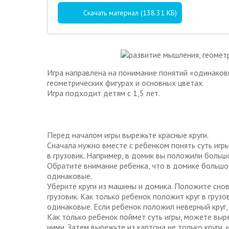
Скачать материал (138.31 КБ)
Игра направлена на понимание понятий «одинаковы
геометрических фигурах и основных цветах.
Игра подходит детям с 1,5 лет.
Перед началом игры вырежьте красные круги.
Сначала нужно вместе с ребенком понять суть игр
в грузовик. Например, в домик вы положили большо
Обратите внимание ребенка, что в домике большой 
одинаковые.
Уберите круги из машины и домика. Положите снов
грузовик. Как только ребенок положит круг в грузо
одинаковые. Если ребенок положил неверный круг, 
Как только ребенок поймет суть игры, можете вырез
ними. Затем вырежьте из картона не только круги,