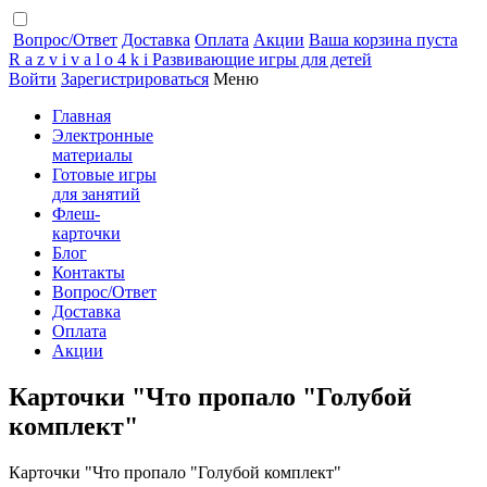
Вопрос/Ответ
Доставка
Оплата
Акции
Ваша корзина пуста
R
a
z
v
i
v
a
l
o
4
k
i
Развивающие игры для детей
Войти
Зарегистрироваться
Меню
Главная
Электронные
материалы
Готовые игры
для занятий
Флеш-
карточки
Блог
Контакты
Вопрос/Ответ
Доставка
Оплата
Акции
Карточки "Что пропало "Голубой
комплект"
Карточки "Что пропало "Голубой комплект"