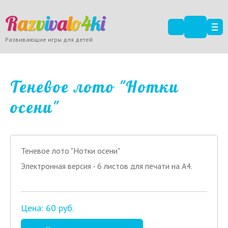
R
a
z
v
i
v
a
l
o
4
k
i
Развивающие игры для детей
Теневое лото "Нотки
осени"
Теневое лото "Нотки осени"
Электронная версия - 6 листов для печати на А4.
Цена: 60 руб.